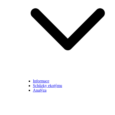
Informace
Schůzky ekotýmu
Analýza