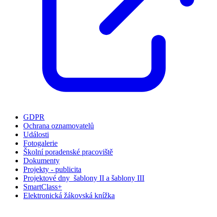
GDPR
Ochrana oznamovatelů
Události
Fotogalerie
Školní poradenské pracoviště
Dokumenty
Projekty - publicita
Projektové dny_šablony II a šablony III
SmartClass+
Elektronická žákovská knížka