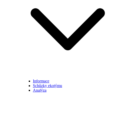
Informace
Schůzky ekotýmu
Analýza