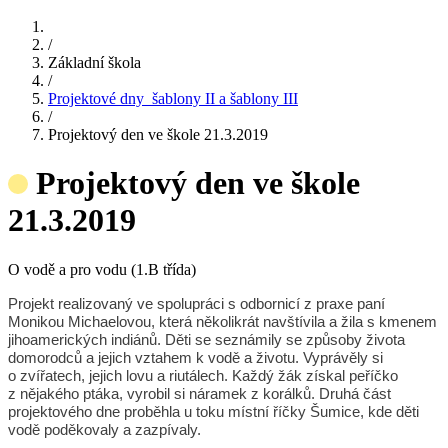
/
Základní škola
/
Projektové dny_šablony II a šablony III
/
Projektový den ve škole 21.3.2019
Projektový den ve škole
21.3.2019
O vodě a pro vodu (1.B třída)
Projekt realizovaný ve spolupráci s odbornicí z praxe paní
Monikou Michaelovou, která několikrát navštívila a žila s kmenem
jihoamerických indiánů. Děti se seznámily se způsoby života
domorodců a jejich vztahem k vodě a životu. Vyprávěly si
o zvířatech, jejich lovu a riutálech. Každý žák získal peříčko
z nějakého ptáka, vyrobil si náramek z korálků. Druhá část
projektového dne proběhla u toku místní říčky Šumice, kde děti
vodě poděkovaly a zazpívaly.