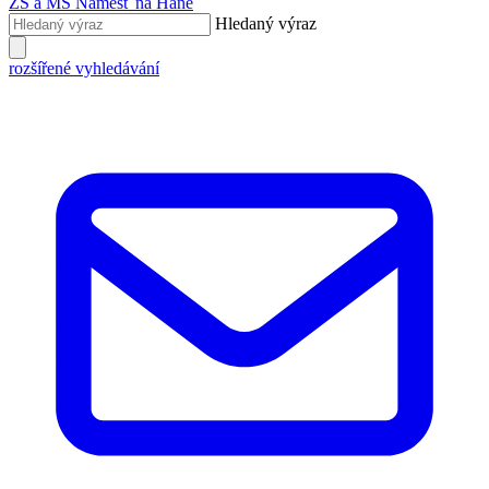
ZŠ a MŠ
Náměšť na Hané
Hledaný výraz
rozšířené vyhledávání