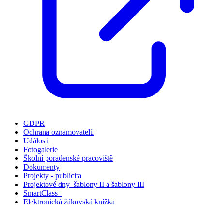
GDPR
Ochrana oznamovatelů
Události
Fotogalerie
Školní poradenské pracoviště
Dokumenty
Projekty - publicita
Projektové dny_šablony II a šablony III
SmartClass+
Elektronická žákovská knížka