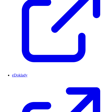
eDoklady