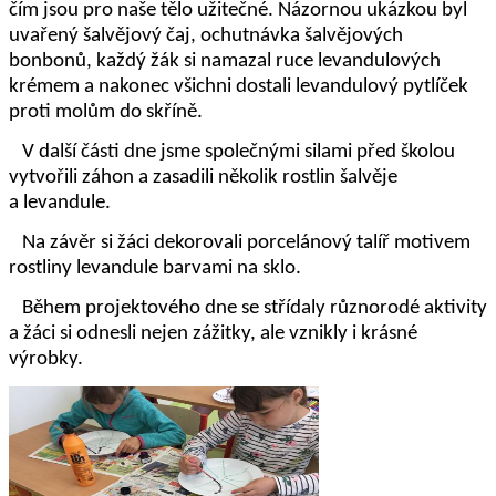
čím jsou pro naše tělo užitečné. Názornou ukázkou byl
uvařený šalvějový čaj, ochutnávka šalvějových
bonbonů, každý žák si namazal ruce levandulových
krémem a nakonec všichni dostali levandulový pytlíček
proti molům do skříně.
V další části dne jsme společnými silami před školou
vytvořili záhon a zasadili několik rostlin šalvěje
a levandule.
Na závěr si žáci dekorovali porcelánový talíř motivem
rostliny levandule barvami na sklo.
Během projektového dne se střídaly různorodé aktivity
a žáci si odnesli nejen zážitky, ale vznikly i krásné
výrobky.