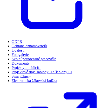
GDPR
Ochrana oznamovatelů
Události
Fotogalerie
Školní poradenské pracoviště
Dokumenty
Projekty - publicita
Projektové dny_šablony II a šablony III
SmartClass+
Elektronická žákovská knížka