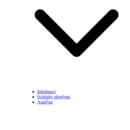
Informace
Schůzky ekotýmu
Analýza