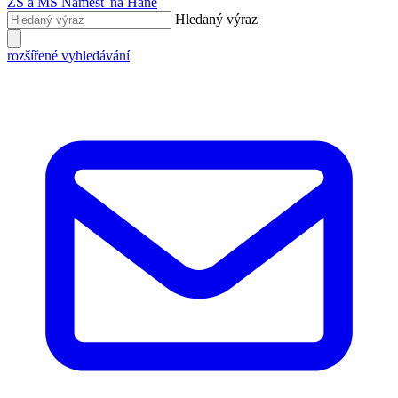
ZŠ a MŠ
Náměšť na Hané
Hledaný výraz
rozšířené vyhledávání