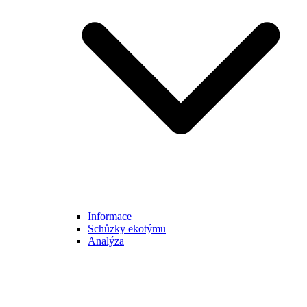
Informace
Schůzky ekotýmu
Analýza