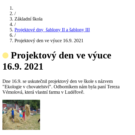
/
Základní škola
/
Projektové dny_šablony II a šablony III
/
Projektový den ve výuce 16.9. 2021
Projektový den ve výuce
16.9. 2021
Dne 16.9. se uskutečnil projektový den ve škole s názvem
"Ekologie v chovatelství". Odborníkem nám byla paní Tereza
Vémolová, která vlastní farmu v Ludéřově.