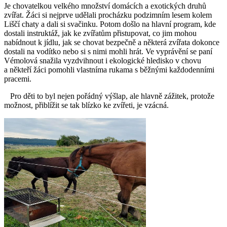
Je chovatelkou velkého množství domácích a exotických druhů
zvířat. Žáci si nejprve udělali procházku podzimním lesem kolem
Liščí chaty a dali si svačinku. Potom došlo na hlavní program, kde
dostali instruktáž, jak ke zvířatům přistupovat, co jim mohou
nabídnout k jídlu, jak se chovat bezpečně a některá zvířata dokonce
dostali na vodítko nebo si s nimi mohli hrát. Ve vyprávění se paní
Vémolová snažila vyzdvihnout i ekologické hledisko v chovu
a někteří žáci pomohli vlastníma rukama s běžnými každodenními
pracemi.
Pro děti to byl nejen pořádný výšlap, ale hlavně zážitek, protože
možnost, přiblížit se tak blízko ke zvířeti, je vzácná.