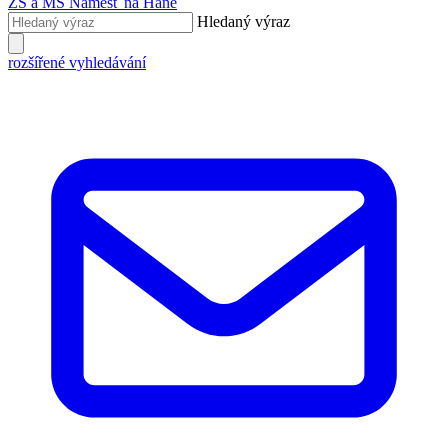
ZŠ a MŠ
Náměšť na Hané
Hledaný výraz
rozšířené vyhledávání