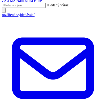
ZŠ a MŠ
Náměšť na Hané
Hledaný výraz
rozšířené vyhledávání