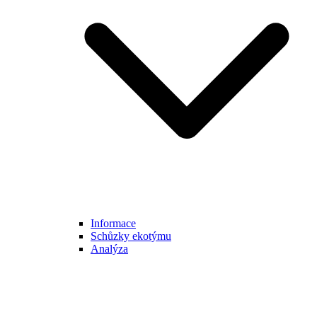
Informace
Schůzky ekotýmu
Analýza