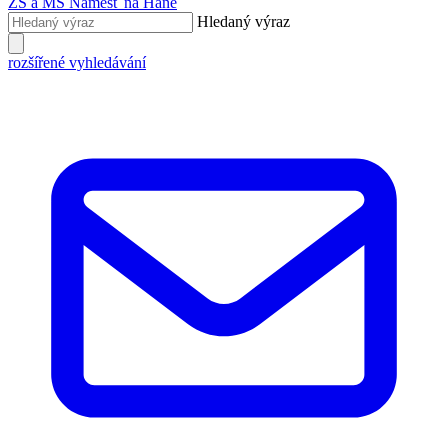
ZŠ a MŠ
Náměšť na Hané
Hledaný výraz
rozšířené vyhledávání