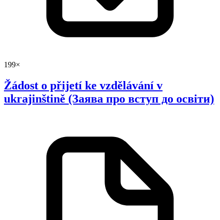
199×
Žádost o přijetí ke vzdělávání v
ukrajinštině (Заява про вступ до освіти)