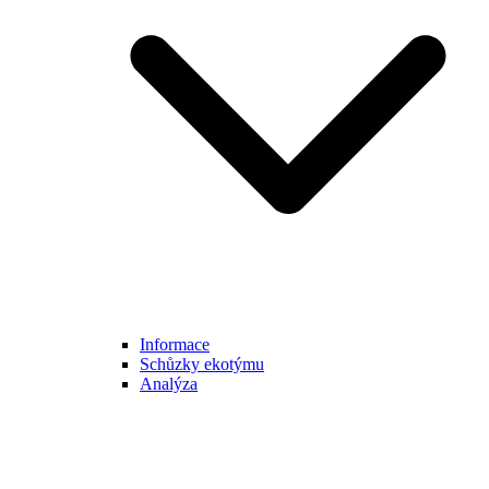
Informace
Schůzky ekotýmu
Analýza