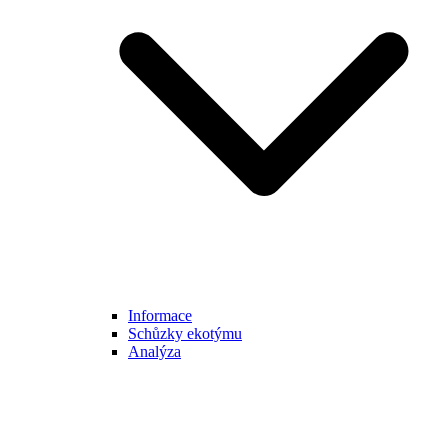
Informace
Schůzky ekotýmu
Analýza