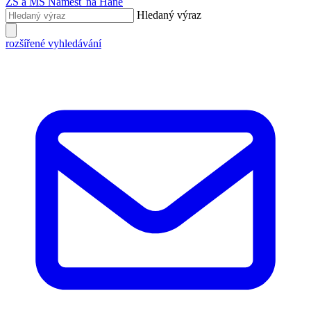
ZŠ a MŠ
Náměšť na Hané
Hledaný výraz
rozšířené vyhledávání