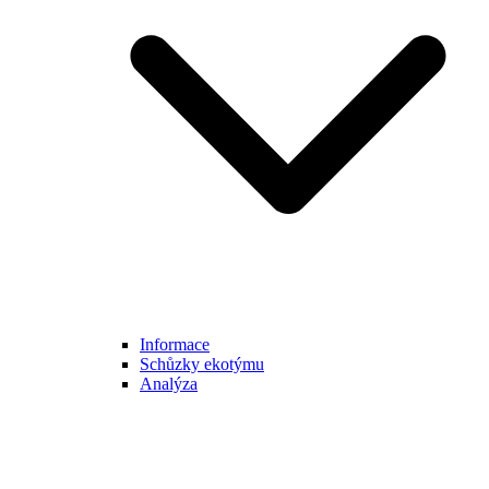
Informace
Schůzky ekotýmu
Analýza